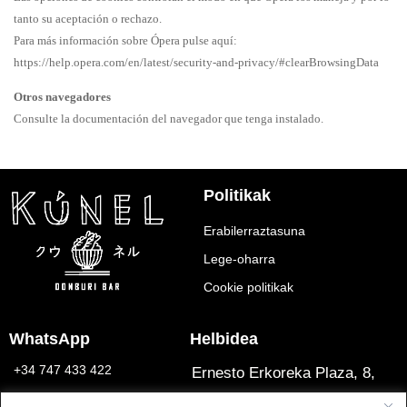
tanto su aceptación o rechazo.
Para más información sobre Ópera pulse aquí:
https://help.opera.com/en/latest/security-and-privacy/#clearBrowsingData
Otros navegadores
Consulte la documentación del navegador que tenga instalado.
Politikak
Erabilerraztasuna
Lege-oharra
Cookie politikak
WhatsApp
Helbidea
+34 747 433 422
Ernesto Erkoreka Plaza, 8,
Ibaiondo, 48007 Bilbao, Bizkaia